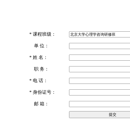
*
课程班级：
单 位：
*
姓 名：
职 务：
*
电 话：
*
身份证号：
邮 箱：