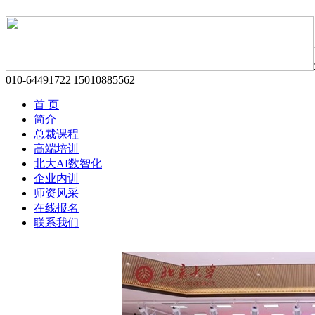
010-64491722|15010885562
首 页
简介
总裁课程
高端培训
北大AI数智化
企业内训
师资风采
在线报名
联系我们