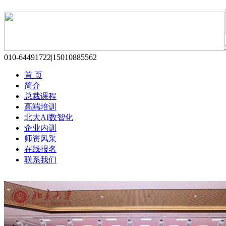
010-64491722|15010885562
首 页
简介
总裁课程
高端培训
北大AI数智化
企业内训
师资风采
在线报名
联系我们