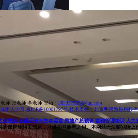
联系人：赵老师 张老师 李老师 邮箱：
2629379878@qq.com
年人学习,京ICP备16001797号,技术支持：北京明博致胜科技
大总裁班
金融证券与资本运营
房地产总裁班
营销管理培训
人力
供的课程等相关信息，只供学习参考之用。本网站无法鉴别所上