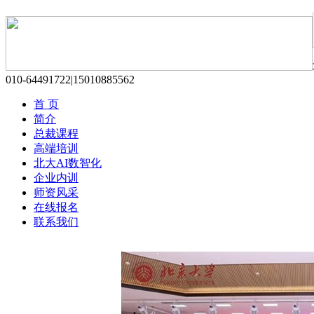
010-64491722|15010885562
首 页
简介
总裁课程
高端培训
北大AI数智化
企业内训
师资风采
在线报名
联系我们