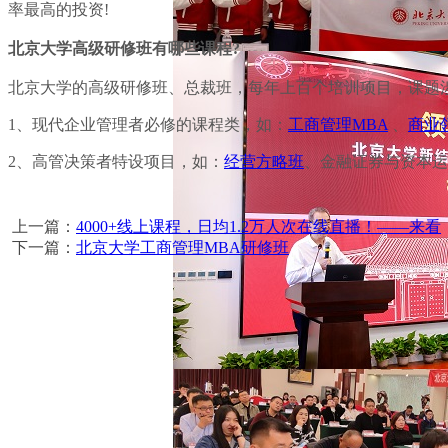
率最高的投资!
北京大学高级研修班有哪些课程?
北京大学的高级研修班、总裁班，每年上百个培训项目，课题涉及
1、现代企业管理者必修的课程类，如：
工商管理MBA
、
商业
2、高管决策者特设项目，如：
经营方略班
、金融证券与资本运
上一篇：
4000+线上课程，日均1.2万人次在线直播！——来看
下一篇：
北京大学工商管理MBA研修班