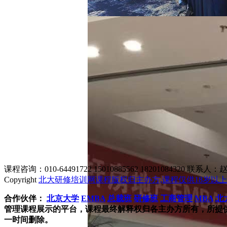
课程咨询：010-64491722 15010885562 18201084320 
Copyright
北大研修培训网
课程版权归主办方,课程仅供18岁以上成
合作伙伴：
北京大学
EMBA
总裁班
研修班
工商管理
MBA
北
管理课程展示的平台，课程最终解释权归各主办方所有，所提
一时间删除。