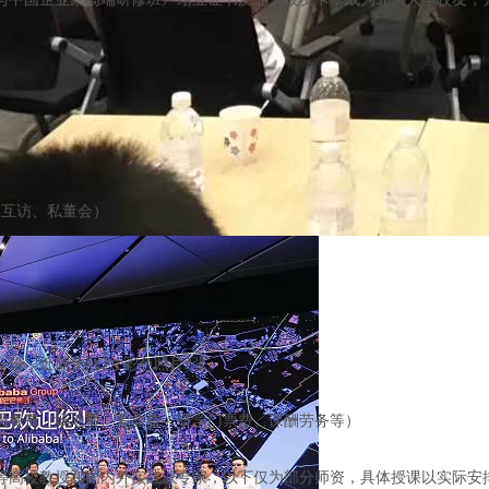
、互访、私董会）
份，近期免冠2寸彩色照片2张。
学员餐费、场地费、差旅费、研学门票费、课酬劳务等）
等高校教授和国内外实战派专家，以下仅为部分师资，具体授课以实际安