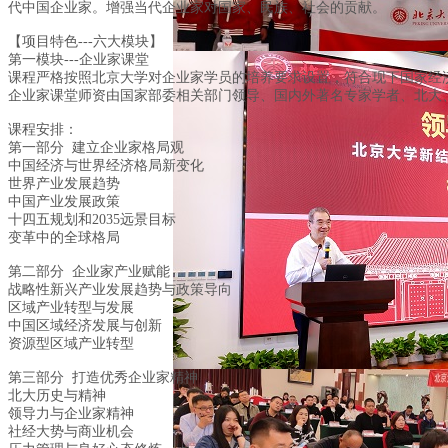
代中国企业家。增强当代企业家对国家、民族、社会的贡献。
【项目特色---六大模块】
第一模块---企业家课堂
课程严格按照北京大学对企业家学员的培养要求设置，符合现下国家经
企业家课堂师资由国家部委相关部门领导、国内外著名专家学者、北大
课程安排：
第一部分 建立企业家格局观
中国经济与世界经济格局新变化
世界产业发展趋势
中国产业发展政策
十四五规划和2035远景目标
变革中的全球格局
第二部分 企业家产业赋能
战略性新兴产业发展趋势与政策导向
区域产业转型与发展
中国区域经济发展与创新
资源型区域产业转型
第三部分 打造优秀企业家精神
北大历史与精神
领导力与企业家精神
社经大势与商业机会