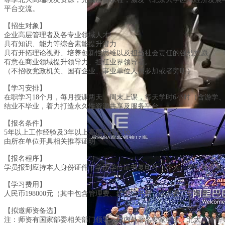
平台交流。
【招生对象】
企业高层管理者及各专业领域人才
具有知识、能力等综合素能提升潜力
具有开拓理论视野、培养创新性思维以及担当社会责任的强烈意愿
有意在商业领域提升领导力、担任业界领导者。
（不招收党政机关、国有企业、事业单位人员参加或者旁听）
【学习安排】
在职学习18个月，每月授课两天，周末上课，每天学时6小时（含游学
结业不毕业，着力打造永久性资源共享及服务平台
【报名条件】
5年以上工作经验及3年以上高层管理经验
由所在单位开具相关推荐证明
【报名程序】
学员报到应持本人身份证件，学历学位证书复印件，个人、单位简介各一
【学习费用】
人民币198000元（其中包含管理费、结业证书费、学杂费、书本费、
【拟邀师资备选】
注：师资有国家部委相关部门领导，国内外著名专家学者，北大、清华