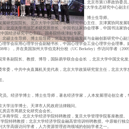
杰出青年基金获得者，教育部长江学者特聘教授，北京市第13界政协委员
青年学者、国家“优青”获得者、博士生导师，北京大学生态研究中心副主
记。中国市场经济研究中心主任，经济学院教授、博士生导师。
发展研究院院长、北京大学中国城市管理研究中心主任、京津冀协同发展
任，北京大学书法艺术研究所所长，中国书法家协会理事，中国书法家协
院中国经济研究中心主任。国务院特殊津贴专家。
、北硕士生导师、博士后导师，北京大学金融发展与金融创新研究中心副
理学会应用心理学分会副秘书长，中国心理学会工业心理学分会理事。姚翔博
年），并在美国加州大学伯克利分校（UC Berkeley）作访问学者（200
院常务副院长、教授、博导，国际易学联合会会长 ，北京大学中国文化
委常委，中共中央直属机关党代表，北京大学政策研究室主任，北京大学
任。
。
，研究员。经济学博士，博士生导师，著名经济学家，人本发展理论创立者
京大学法学博士。天津市人民政府法律顾问。
瓦房店市周易文化研究会会长。
汇丰商学院，北京大学经济学院特聘教授，复旦大学管理学院客座教授。
育学院特聘教授；北京大学经济学院金融高管培训特聘教授。中原银行独
利大学高级访问学者，人力资源管理咨询领域的创始学者之一。