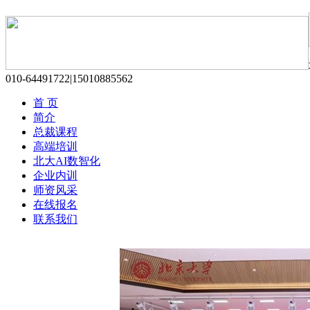
010-64491722|15010885562
首 页
简介
总裁课程
高端培训
北大AI数智化
企业内训
师资风采
在线报名
联系我们