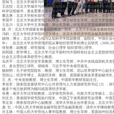
贺灿飞：北京大学城市与环境学院院长，北京大学博雅特聘教授，国家
王志恒：北京大学城市与环境学院副院长，北京大学长聘副教授、博雅
科评议组秘书，基金委重点基金会评专家。
董志勇：北京大学校长助理、总务长。北京大学经济学院院长，党委书
李国平：北京大学政府管理学院教授、博士研究生导师、北京大学首都
王岳川：北京大学中文系教授、博士生导师，中文系文艺理论教研室主
姚 洋：北京大学国家发展研究院教授、院长，北京大学国家发展研究
冯科：北京大学经济学院经济学博士，北京大学经济学院金融系副教授
姚翔：博士，北京大学心理与认知科学学院副教授，副院长。中国社会心
‹
年），在北京大学光华管理学院从事组织管理学的博士后研究（2006-2008
›
张智勇：副教授，研究领域：社会心理学 组织管理心理学。
孙熙国：哲学博士。北京大学习近平新时代中国特色社会主义思想研究
社会主义理论体系研究中心教授。
岳庆平：北京大学历史学系教授、博士生导师，中共中央统战部机关党
任。多次受到江泽民、胡锦涛、习近平等中央领导接见。
杨朝明：孔子研究院院长，教授、博士生导师。尼山世界儒学中心副主
范恒山：经济学博士，高级经济师、教授。原国家发展改革委副秘书长
王 杰：中央党校教授、博士生导师，中国哲学教研室副主任。
李佐军：国务院发展研究中心公共管理与人力资源研究所书记 [3] 
被多个地方政府聘为顾问或首席经济学家。
张勇：南开大学法学院教授，法学研究所所长。伦敦大学法学硕士，北
刘文元：香港国学研究院执行院长、中国辽宁省周易研究会理事、中国
李左东：商务部培训中心副教授，清华大学校企合作委员会，北京大学
庞 红：中国人民大学财政金融学院货币金融系教授；清华大学继续教
许玉林：中国人民大学劳动人事学院教授、博士生导师，美国加州伯克