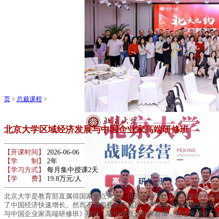
页
>
总裁课程
>
北京大学区域经济发展与中国企业家高端研修班
【开课时间】
2026-06-06
【学 制】
2年
【学习方式】
每月集中授课2天
【学 费】
19.8万元/人
北京大学是教育部直属得国家重点大学，位列国家“双一流”大学和学
了中国经济快速增长。然而不容忽视的问题是，中国企业家的创业活动
与中国企业家高端研修班》项目，吸引优质企业家群体，通过系统化、