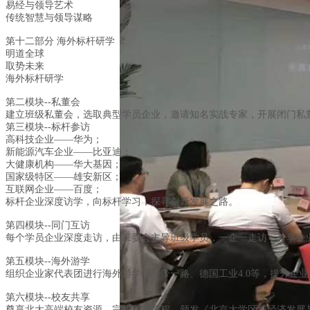
易经与领导艺术
传统智慧与领导谋略
第十二部分 海外标杆研学
明道全球
取势未来
海外标杆研学
第二模块--私董会
建立班级私董会，选取典型学员企业，邀请知名实战专家，开展闭门私
第三模块--标杆参访
高科技企业——华为；
新能源汽车企业——比亚迪；
大健康机构——华大基因；
国家级特区——雄安新区；
互联网企业——百度；
标杆企业深度访学，向标杆学习，探寻创新发展之路。
第四模块--同门互访
每个学员企业深度走访，由班委会主导班级学员，一企一走访，分享企
第五模块--海外游学
组织企业家代表团进行海外游学，一带一路、德国工业4.0等，提升企
第六模块--校友共享
尊享北大高端校友资源，完成所有课程，颁发《北京大学区域经济发展