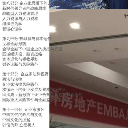
第八部分 企业家思维下的人才管理
新时代领导者的战略思维
战略型人力资源管理
人力资源与人力资本
组织行为学
管理心理学
第九部分 投融资与资本运作
世界金融形势
全球金融下中国企业的挑战与机遇
区域经济投、融资战略
资本运营与税收规划
财务诊断与风险防范
第十部分 企业家法律视野
商法与法律
企业家法律风险防范
双循环下的企业发展及资本市场机会
民法典：新形势下企业合规的新趋势和新挑战
国际重大风险事件与金融监管体制演变
第十一部分 企业家胸怀
中国古代的政治与文化
中国文化的掘起
以儒为师 立德树人