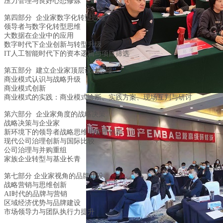
压力管理与良好心态修炼
第四部分 企业家数字化转型思维
领导者与数字化转型思维
大数据在企业中的应用
数字时代下企业创新与转型升级
IT人工智能时代下的资本逻辑与项目筛选
第五部分 建立企业家顶层设计思维
商业模式认识与战略升级
商业模式创新
商业模式的实践：商业模式诊断、实践方案、现场互判与研讨
第六部分 企业家角度的战略决策
战略决策与企业家
新环境下的领导者战略思维与管理创新
现代公司治理创新与国际比较
公司治理与并购重组
家族企业转型与基业长青
第七部分 企业家视角的品牌建设
战略营销与思维创新
AI时代的品牌与营销
区域经济优势与品牌建设
市场领导力与团队执行力提升