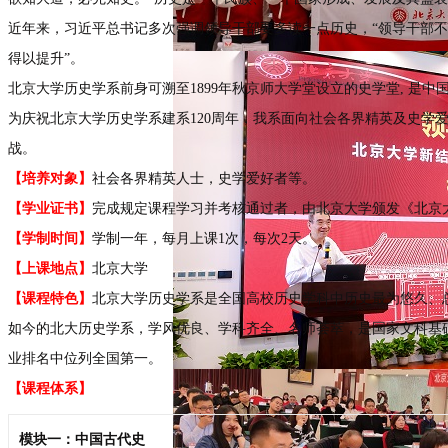
近年来，习近平总书记多次强调领导干部要多读一点历史，“领导干部不
得以提升”。
北京大学历史学系前身可溯至1899年秋京师大学堂设立的史学堂, 是
为庆祝北京大学历史学系建系120周年，我系面向社会各界精英及史学
战。
【培养对象】
社会各界精英人士，史学爱好者等。
【学业证书】
完成规定课程学习并考核通过者，由北京大学颁发《北京
【学制时间】
学制一年，每月上课1次，每次2天。
【上课地点】
北京大学
【课程特色】
北京大学历史学系是全国高校历史学科中历史最为悠久、
如今的北大历史学系，学风优良、学科齐全、名师荟萃，是国家文科基础
业排名中位列全国第一。
【课程体系】
模块一：中国古代史