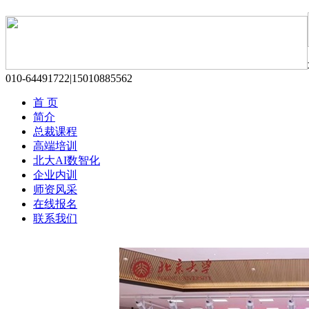
010-64491722|15010885562
首 页
简介
总裁课程
高端培训
北大AI数智化
企业内训
师资风采
在线报名
联系我们