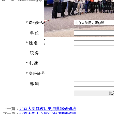
*
课程班级：
单 位：
‹
*
姓 名：
›
职 务：
*
电 话：
*
身份证号：
邮 箱：
上一篇：
北京大学佛教历史与典籍研修班
下一篇：
北京大学人文历史通识课研修班