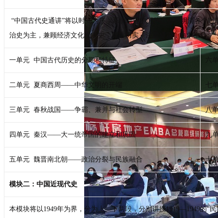
“中国古代史通讲”将以时间为序，系统讲述中国从远古到明清各个时
治史为主，兼顾经济文化发展史，尊重历实，注重通贯，力求生动。
一单元 中国古代历史的分期和特征
六
二单元 夏商西周——中华文明的开端
七
三单元 春秋战国——争霸、兼并与社会转型
八单
四单元 秦汉——大一统帝国的建立和巩固
九
五单元 魏晋南北朝——政治分裂与民族融合
十单
模块二：中国近现代史
本模块将以1949年为界，分为上、下两段，分别讲授1919—1949的“