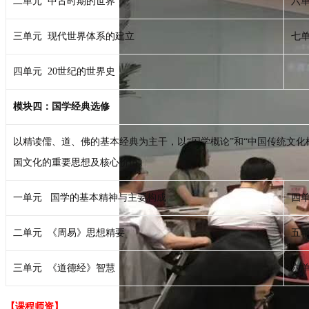
二单元 中古时期的世界
六
三单元 现代世界体系的建立
七
四单元 20世纪的世界史
模块四：国学经典选修
以精读儒、道、佛的基本经典为主干，以“国学概论”和“中国传统文
国文化的重要思想及核心价值。
一单元 国学的基本精神与主要构成
四
二单元 《周易》思想精要
五
三单元 《道德经》智慧
六
【课程师资】