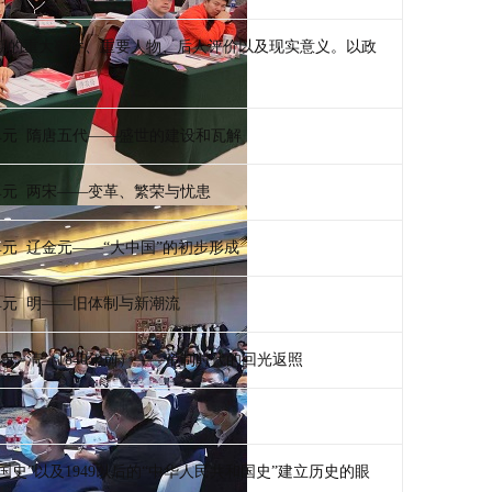
期的重大事件、重要人物、后人评价以及现实意义。以政
单元 隋唐五代——盛世的建设和瓦解
单元 两宋——变革、繁荣与忧患
元 辽金元——“大中国”的初步形成
单元 明——旧体制与新潮流
元 清（1840年前）——帝制时代的回光返照
民国史”以及1949以后的“中华人民共和国史”建立历史的眼