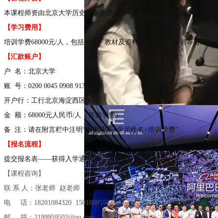
本课程师资由北京大学历史学系教授主讲，导师一流，阵容强大，学科
【学习费用】
培训学费68000元/人，包括学费、教材及资料费，交通、食宿等费用
【汇款账户】
户 名：北京大学
账 号：0200 0045 0908 9131 151
开户行：工行北京海淀西区支行
金 额：68000元人民币/人（培训学费）
备 注：请在附言栏中注明“历史学系+学员姓名+培训学费”
【报名流程】
提交报名表——获得入学通知书——缴纳学费——报到入学
【课程咨询】
联 系 人：张老师 赵老师
电 话：18201084320 15010885562
邮 箱：2199959502@qq.com